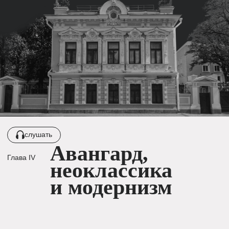
(47) Валовая ул. 2/4
Вскоре после постройки этих домов выходит знаменитое
«Постановление об устранении излишеств
в проектировании и строительстве». Арки, пилястры,
лепнина и колонные портики отныне под запретом,
архитектура возвращается к принципам
функциональности.
(49) Клуб сотрудников
Электромеханического завода им.
Владимира Ильича, 1985