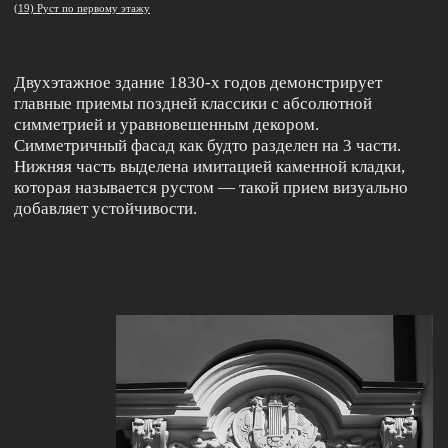
(25) Шатер
На фоне окружающей застройки этот дом
выделялся своей яркостью и праздничностью.
Несмотря на викторианские черты его стали
называть «Версалем за Зацепе».
(27) Трифоль с декором
в стрельчатой арке