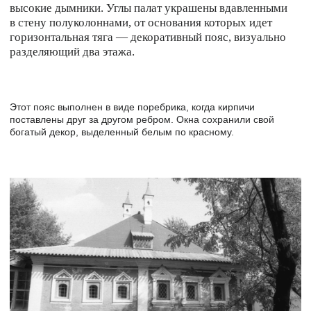
(9)
Если вы хотите в полной мере проникнуться
архитектурой узорочья, то сделать это можно
в Крутицком подворье.
читать про Крутицкое подворье
«ЧУТЬ ПОЗЖЕ НАЛИЧНИКИ ОКОН НАЧНУТ
«РАЗРЫВАТЬСЯ», А ДЕКОР ПРИОБРЕТ ЧУТЬ БОЛЬШЕ
ЕВРОПЕЙСКИХ ЧЕРТ. ОБЫЧНО ТАКИЕ ПОСТРОЙКИ
ВЫДЕЛЯЮТ ОБЩИМ НАЗВАНИЕМ «РУССКОЕ
БАРОККО».
Увидеть это можно на примере храма Живоначальной
Троицы в Кожевниках.