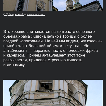
(20) Лира на фасаде
Второй этаж отличается изысканным декором окон
с изображением лиры, окруженной растительном
орнаментом. Верхняя часть здания завершена
треугольным фронтоном с вензелем владельцев,
который поддерживается четырьмя ионическими
полуколоннами.
(21) Цветочные мотивы в лепнине
Центральная часть по вертикали выделена
ризалитом — выступающей частью здания. Все эти
детали создают атмосферу спокойной рациональной
красоты, которую называют «вечной классикой».