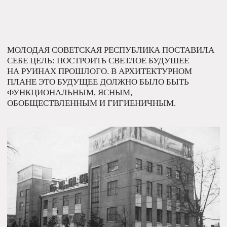
(50) Клуб сотрудников ЗВИ, 2016
На стрелке Большой Серпуховской и Павловской улиц
в 1982 году открывает свои двери клуб сотрудников
ЗВИ. Белоснежный куб зрительного зала прорезан
тонкими вертикальными окнами, в некоторых из которых
раньше располагались витражи. Вход выделяется
летящей плитой корызька. Эстетика геометрии
и функциональности во многом вторит эпохе авангарда.