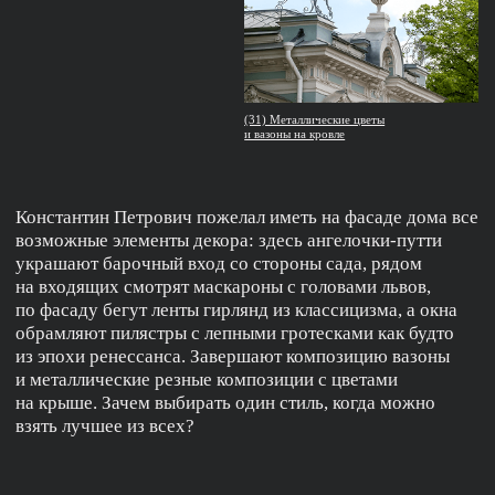
(41)
(46) Угол Валовой и Новокузнецкой улиц
1953
(43) И. Н. Кастель
Прямо напротив, по адресу Валовая улица, дом 2/4,
с классическими мотивами работает архитектор Игорь
Николаевич Кастель, участвовавший в проектировании
кольцевой станции метро «Павелецкая». Первые
два этажа дома выделены имитацией каменной кладки,
которую называют «рустом». На углу здания
расположились арочные окна, сочетающиеся с выходом
из метро. Завершает композицию дополнительный этаж
углового блока, напоминающий башенку.