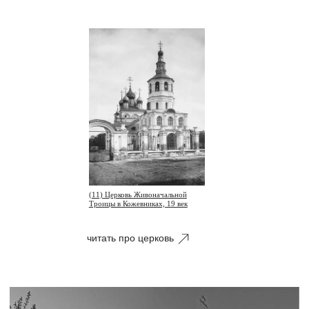
(13) Валюты у окна над порталом
северного фасада
Тема моря продолжается и в верхней части храма,
где сохранился декор в виде раковин,
напоминающих творения итальянских архитекторов
в Кремле.