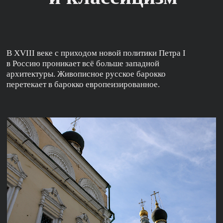
(19) Руст по первому этажу
Двухэтажное здание 1830-х годов демонстрирует
главные приемы поздней классики с абсолютной
симметрией и уравновешенным декором.
Симметричный фасад как будто разделен на 3 части.
Нижняя часть выделена имитацией каменной кладки,
которая называется рустом — такой прием визуально
добавляет устойчивости.