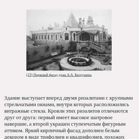
(33) Кожевнические бани
Революции и войны всегда идут рука об руку
с эпидемиями, ради борьбы с ними создают Декрет
«Об обеспечении населения Республики банями».
По типовому проекту Владимира Бруновича
Ивашкевича близ Павелецкого к 1933 году вырастают
Кожевнические бани.
Центральная их часть понижена относительно боковых
корпусов, выдвинутых вперед. Прямоугольные широкие окна
дополнены вертикальной полосой остекления. Такой прием
любили применять в эпоху авангарда.
0:00 / 2:20
1х
1.5х
2х
Глава I