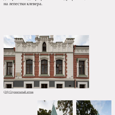
(34) Керамическое панно. Сельское
хазяйство
(35) Керамическое панно. Помывка в
душе и спорт
Декор авангард отрицает, но в Кожевнических банях
появляются керамические панно, обрамляющие боковые
части бань. Здесь сцены сельскохозяйственного труда
соседствуют со спортивными сюжетами. На фоне
дирижаблей, тракторов и пасущихся животных
радостные советские граждане обливаются водой
и вытираются полотенцами. Авторами панно стали
художники Василий Васильевич Боркин, Арон
Борисович Траскунов и Евгений Евсеевич Ковальский —
выпускники ВХУТЕИНа (Высшего художественно-
технического института в Санкт-Петербурге).