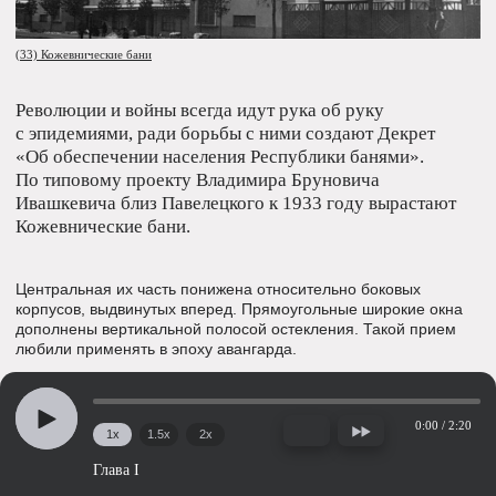
(48) ДК ЗВИ
(51) ДК ЗВИ. Белоснежный куб
зрительного зала, 2016