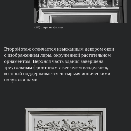
(26) Витражное окно под шатром.
В XIX ВЕКЕ ИСТОРИЧЕСКИЕ СТИЛИ НЕ ТОЛЬКО
ВОСПРОИЗВОДИЛИ, НО ЕЩЕ И СМЕШИВАЛИ
НА ОДНОМ ФАСАДЕ. ЭТОТ ПРИЕМ ПОЛУЧИЛ
НАЗВАНИЕ «ЭКЛЕКТИКА».
На Новокузнецкой улице другой представитель семьи
Бахрушиных нанимает все того же архитектора Карла
Гиппиуса для оформления своей усадьбы.