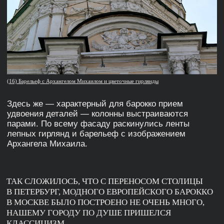
слушать
Романтизм
Глава III
и эклектика
Середина XIX века стала временем «архитектуры
выбора», в котором заказчик и архитектор могли
построить здание в духе готики, барокко, ренессанса
или даже в мавританском стиле. Но это не простое
копирование, а любопытная творческая переработка
исторических мотивов.