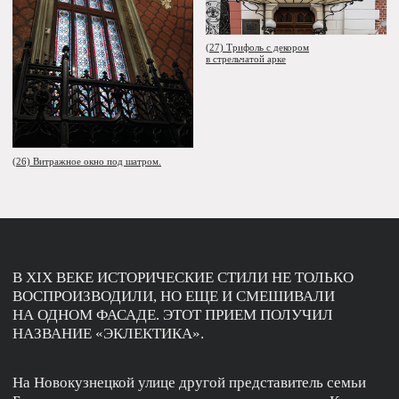
Ярким примером могут служить два дома,
обрамляющих въезд на Новокузнецкую улицу. Дом под
номером 16 проектировали архитекторы Луцкий
и Новиков в 1952 году. Под просторными арками
первого этажа разместился выход из станции метро
«Павелецкая».
Тему арки поддерживает абрис окон последнего этажа,
завершенного пышным карнизом. Неоклассический облик
поддерживают горизонтальные тяги и мощные пилястры
на всю высоту жилой зоны.
(38)