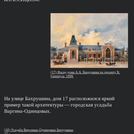
(22) Главный фасад особняка А.А, Бахрушина, 1900-е
Этот период часто называют «романтизмом», и в районе
Павелецкого вокзала расположен его яркий пример —
особняк Алексея Александровича Бахрушина. Вместе
с архитектором Карлом Карловичем Гиппиусом
Бахрушин решают построить свой дом в китайском
стиле, Гиппиус к этому моменту уже выполнил фасады
для чайного дома купца Перлова. Но в ходе
проектирования проект меняется и приобретает черты
викторианской неоготической архитектуры.