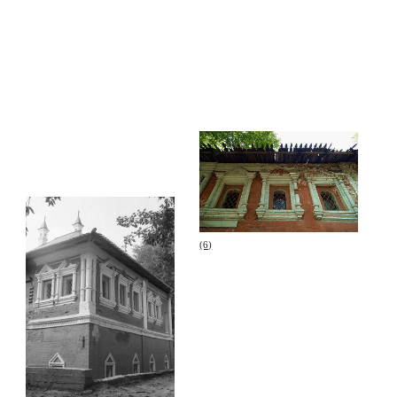
(8) Палаты Кожевнической
слободы, 1982–1988
(7) Кожевническая слобода
Палаты «узорочья» сохранились на Кожевнической
улице, дом 19, стр.3. Двухэтажное здание покрыто
скатной высокой кровлей, из которой вырастают
высокие дымники. Углы палат украшены вдавленными
в стену полуколоннами, от основания которых идет
горизонтальная тяга — декоративный пояс, визуально
разделяющий два этажа.