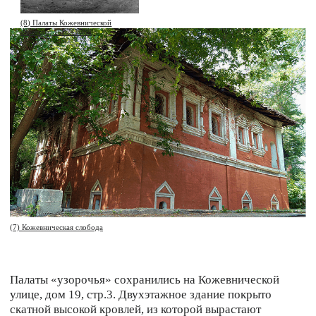
Этот пояс выполнен в виде поребрика, когда кирпичи
поставлены друг за другом ребром. Окна сохранили свой
богатый декор, выделенный белым по красному.
(10)
Характерной чертой эпохи является сомкнутый фронтон
окна — это самая верхняя треугольная часть наличника.