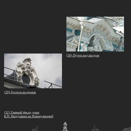
(45) Зацепский вал,1977,
(44) Улица Валовая, дом № 2/4
1952–1955,