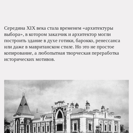
(30) Путти над входом
(29) Гротеск на кровле
(32) Главный фасад дома
К.П. Бахрушина на Новокузнецкой