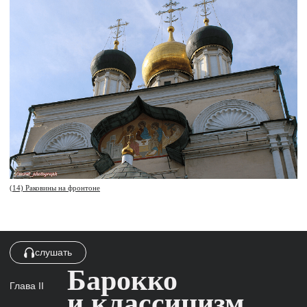
(17) Фасад дома А.А. Бахрушина по проекту К.
Гиппиуса, 1896
На улице Бахрушина, дом 17 расположился яркий
пример такой архитектуры — городская усадьба
Варгина-Одинцовых.
(18) Усадьба Варгиных-Одинцовых Бахрушина,
27