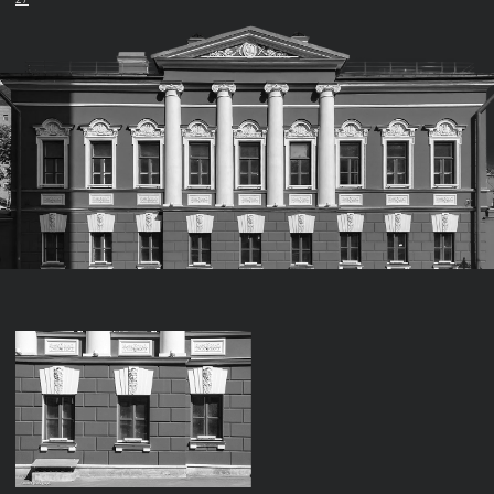
(23) Парковый фасад дома А.А. Бахрушина
Здание выступает вперед двумя ризалитами с крупными
стрельчатыми окнами, внутри которых расположились
витражные стекла. Кровли этих ризалитов отличаются
друг от друга: первый имеет высокое шатровое
навершие, а второй украшен ступенчатым фигурным
аттиком. Яркий кирпичный фасад дополнен белым
декором в виде трифолиев и квадрифолиев, похожих
на лепестки клевера.
(24) Ступенчатый аттик