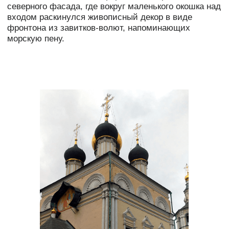
(15) Разорванный фронтон на окнах
Это хорошо считывается на контрасте основного
объема храма Живоначальной Троицы с более
поздней колокольней. На ней мы видим, как колонны
приобретают больший объем и несут на себе
антаблемент — верхнюю часть с полосами фриза
и карнизом. Причем антаблемент этот тоже
разрывается, придавая строению живость
и динамику.