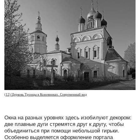
(14) Раковины на фронтоне
слушать
Барокко
Глава II
и классицизм
В XVIII веке с приходом новой политики Петра I
в Россию проникает всё больше западной
архитектуры. Живописное русское барокко
перетекает в барокко европеизированное.