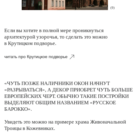
(12) Церковь Троицы в Кожевниках. Современный вид
Окна на разных уровнях здесь изобилуют декором:
две плавные дуги стремятся друг к другу, чтобы
объединиться при помощи небольшой гирьки.
Особенно выделяется оформление портала
северного фасада, где вокруг маленького окошка над
входом раскинулся живописный декор в виде
фронтона из завитков-волют, напоминающих
морскую пену.