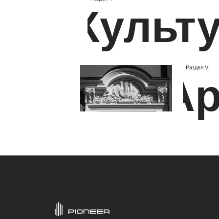
0:00 / 0:59
История Павелецкого района
1х
1.5х
2х