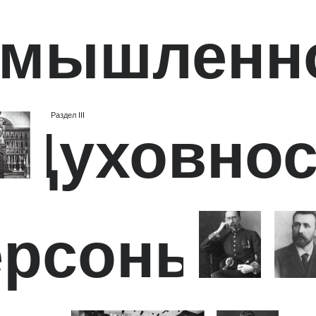
Духовность
рсоны
ра
итектура