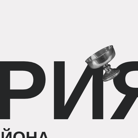
иальные проекты
 Москвы x Монте Карло
РИЯ
г с городом x Школа
на НИУ ВШЭ
ецкая онлайн
НА