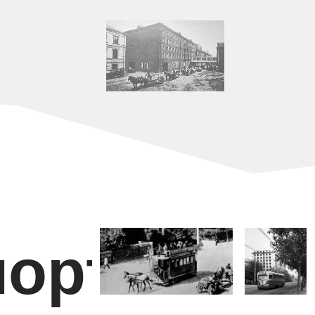
орт
мышленнос
Раздел III