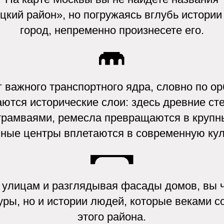
ного транспортного ядра, словно по орбитам,
исторические слои: здесь древние степные кони
аями, ремесла превращаются в крупные заводы,
центры вплетаются в современную культуру.
ам и разглядывая фасады домов, вы читаете не 
но и истории людей, которые веками создавали 
этого района.