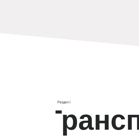
Раздел I
Трансп
Раздел II
Про