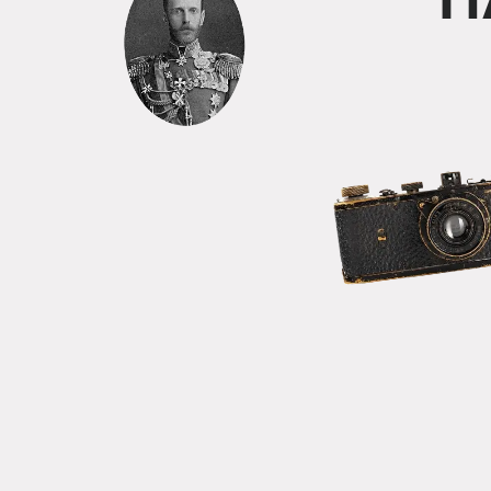
На 
«Павелецкий 
г