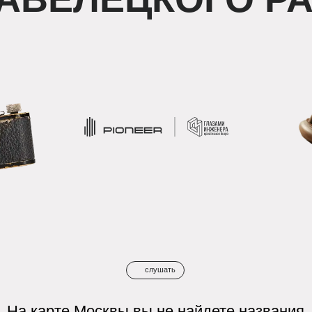
слушать
карте Москвы вы не найдете названия
район», но погружаясь вглубь истории и изучая
ород, непременно произнесете его.