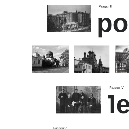
Раздел IV
Пе
Раздел V
Культу
Раздел VI
Арх