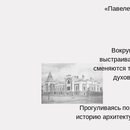
Вокруг важ
Правовая информация
выстраиваются 
сменяются трамв
духовные 
Прогуливаясь по улиц
историю архитектуры, 